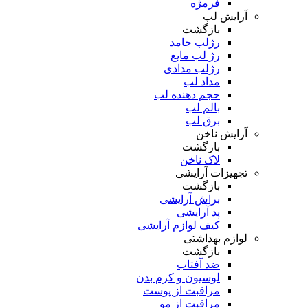
فرمژه
آرایش لب
بازگشت
رژلب جامد
رژ لب مایع
رژلب مدادی
مداد لب
حجم دهنده لب
بالم لب
برق لب
آرایش ناخن
بازگشت
لاک ناخن
تجهیزات آرایشی
بازگشت
براش آرایشی
پد آرایشی
کیف لوازم آرایشی
لوازم بهداشتی
بازگشت
ضد آفتاب
لوسیون و کرم بدن
مراقبت از پوست
مراقبت از مو