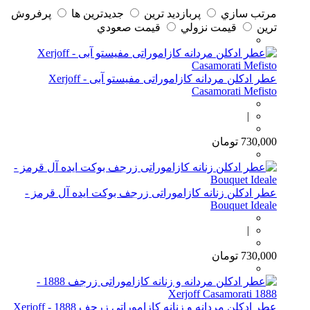
مرتب سازي
پربازديد ترين
جديدترين ها
پرفروش
ترين
قيمت نزولي
قيمت صعودي
عطر ادکلن مردانه کازاموراتی مفیستو آبی - Xerjoff
Casamorati Mefisto
|
730,000
تومان
عطر ادکلن زنانه کازاموراتی زرجف بوکت ایده آل قرمز -
Bouquet Ideale
|
730,000
تومان
عطر ادکلن مردانه و زنانه کازاموراتی زرجف 1888 - Xerjoff