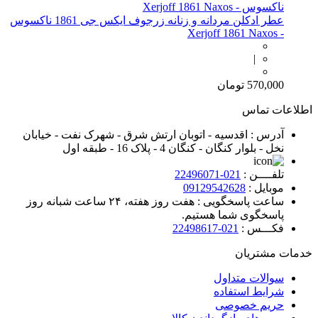
عطر ادکلن مردانه و زنانه زرجوف ایکس جی 1861 ناکسوس
- Xerjoff 1861 Naxos
|
570,000
تومان
اطلاعات تماس
آدرس :
اقدسیه - اتوبان ارتش شرق - شهرک نفت - خیابان
نخل - بلوار کنگان - کنگان 4 - پلاک 16 - طبقه اول
تلفــــن :
021-22496071
موبایل :
09129542628
ساعت پاسخگویی :
هفت روز هفته، ۲۴ ساعت شبانه‌ روز
پاسخگوی شما هستیم.
فکـــس :
021-22498617
خدمات مشتریان
سوالات متداول
شرایط استفاده
حریم خصوصی