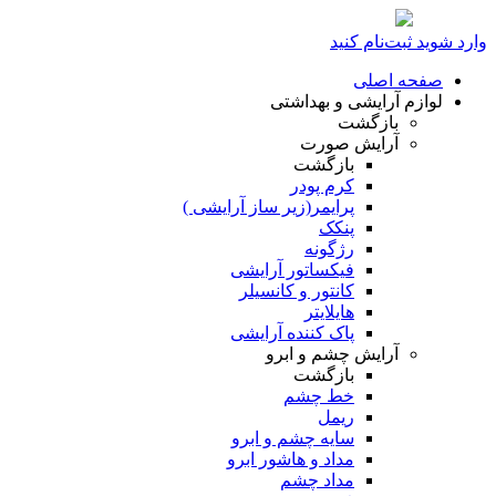
وارد شوید
ثبت‌نام کنید
صفحه اصلی
لوازم آرایشی و بهداشتی
بازگشت
آرایش صورت
بازگشت
کرم پودر
پرایمر(زیر ساز آرایشی )
پنکک
رژگونه
فیکساتور آرایشی
کانتور و کانسیلر
هایلایتر
پاک کننده آرایشی
آرایش چشم و ابرو
بازگشت
خط چشم
ریمل
سایه چشم و ابرو
مداد و هاشور ابرو
مداد چشم