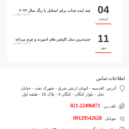
04
چند ایده جذاب برای استایل با رنگ سال ۲۰۲۲
ادامه مطلب
اسفند
11
جدیدترین مدل کاپشن های اسپرت و چرم مردانه
ادامه مطلب
مهر
اطلاعات تماس
آدرس :
اقدسیه - اتوبان ارتش شرق - شهرک نفت - خیابان
نخل - بلوار کنگان - کنگان 4 - پلاک 16 - طبقه اول
021-22496071
تلفــــن :
09129542628
موبایل :